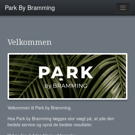
Park By Bramming
Velkommen
Velkommen til Park by Bramming.
Hos Park by Bramming lægges stor vægt på, at yde den
bedste service og opnå de bedste resultater.